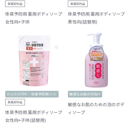
医薬部外品
医薬部外品
体臭予防用 薬用ボディソープ
体臭予防用 薬用ボディソープ
女性向+子供
男性向(詰替用)
からだの汚れ・体臭予防用ｼﾘｰｽﾞ
敏感なお肌の方向け
医薬部外品
敏感なお肌のための泡のボデ
体臭予防用 薬用ボディソープ
ィソープ
女性向+子供(詰替用)