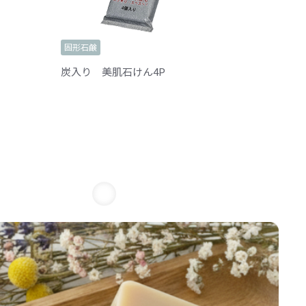
固形石鹸
炭入り 美肌石けん4P