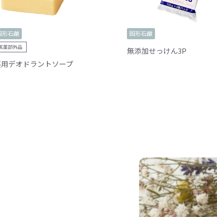
固形石鹸
固形石鹸
医薬部外品
無添加せっけん3P
薬用デオドラントソープ