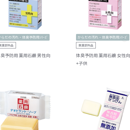
からだの汚れ・体臭予防用ｼﾘｰｽﾞ
からだの汚れ・体臭予防用ｼﾘｰｽﾞ
医薬部外品
医薬部外品
臭予防用 薬用石鹸 男性向
体臭予防用 薬用石鹸 女性向
+子供