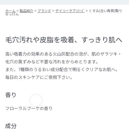
ホーム
>
製品紹介
>
ブランド
>
デイリーケアｼﾘｰｽﾞ
>
くすみ(古い角質)取り
せっけん
毛穴汚れや皮脂を吸着、すっきり肌へ
高い吸着力の効果のある火山灰配合の泡が、肌のザラツキ・
毛穴の黒ずみなど不要な汚れをからめとります。
また、7種類のうるおい成分配合で明るくクリアなお肌へ。
毎日のスキンケアにご使用下さい。
香り
フローラルブーケの香り
成分